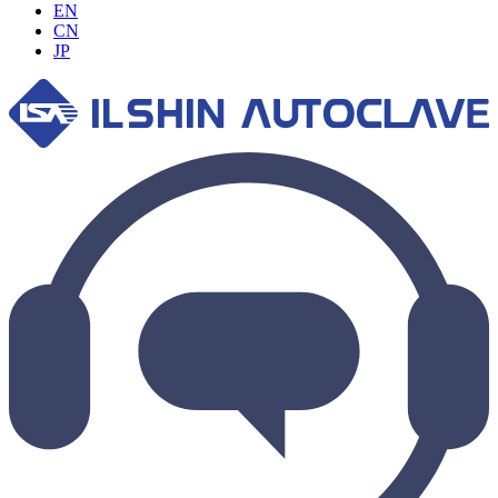
EN
CN
JP