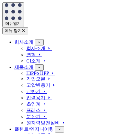
메뉴열기
메뉴 닫기
회사소개
회사소개
연혁
CI소개
제품소개
HiPPo HPP
가압오븐
고압반응기
교반기
압력용기
초임계
프레스
분산기
원자력발전설비
플랜트/엔지니어링