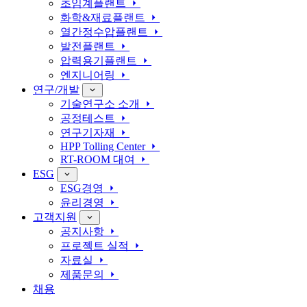
초임계플랜트
화학&재료플랜트
열간정수압플랜트
발전플랜트
압력용기플랜트
엔지니어링
연구/개발
기술연구소 소개
공정테스트
연구기자재
HPP Tolling Center
RT-ROOM 대여
ESG
ESG경영
윤리경영
고객지원
공지사항
프로젝트 실적
자료실
제품문의
채용