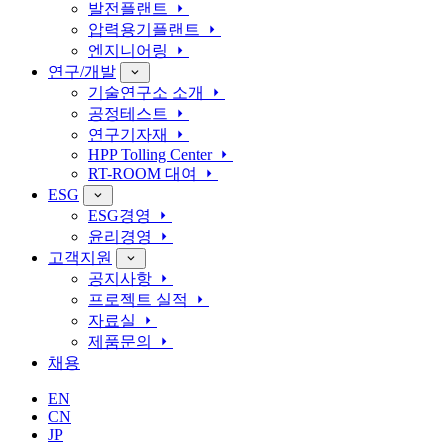
발전플랜트
압력용기플랜트
엔지니어링
연구/개발
기술연구소 소개
공정테스트
연구기자재
HPP Tolling Center
RT-ROOM 대여
ESG
ESG경영
윤리경영
고객지원
공지사항
프로젝트 실적
자료실
제품문의
채용
EN
CN
JP