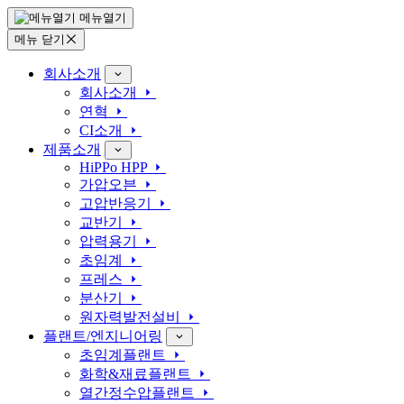
메뉴열기
메뉴 닫기
회사소개
회사소개
연혁
CI소개
제품소개
HiPPo HPP
가압오븐
고압반응기
교반기
압력용기
초임계
프레스
분산기
원자력발전설비
플랜트/엔지니어링
초임계플랜트
화학&재료플랜트
열간정수압플랜트